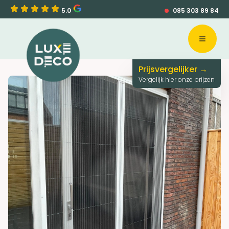
5.0
085 303 89 84
Open 
Prijsvergelijker →
Vergelijk hier onze prijzen