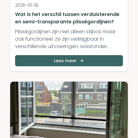
2025-01-18
Wat is het verschil tussen verduisterende
en semi-transparante plisségordijnen?
Plisségordijnen zijn niet alleen stijlvol, maar
ook functioneel. Ze zijn verkrijgbaar in
verschillende uitvoeringen, waaronder
verduisterend en semi-transparant. Maar
wat is precies het verschil, en welke optie
Lees meer
past het beste bij jouw behoeften? In deze
blogpost leggen we het uit.