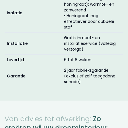
honingraat): warmte- en
zonwerend
Isolatie
• Honingraat: nog
effectiever door dubbele
stof
Gratis inmeet- en
Installatie
installatieservice (volledig
verzorgd)
Levertijd
6 tot 8 weken
2 jaar fabrieksgarantie
Garantie
(exclusief zelf toegedane
schade)
Van advies tot afwerking:
Zo
creëren wij uw droominterieur