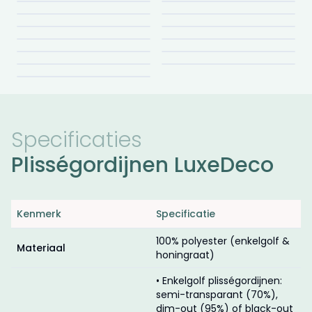
Canary 1311
Canary 1310
Canary 1309
Canary 1308
Canary 1307
Canary 1306
Canary 1305
Canary 1304
Canary 1303
Canary 1302
Canary 1301
Specificaties
Plisségordijnen LuxeDeco
Kenmerk
Specificatie
100% polyester (enkelgolf &
Materiaal
honingraat)
• Enkelgolf plisségordijnen:
semi-transparant (70%),
dim-out (95%) of black-out