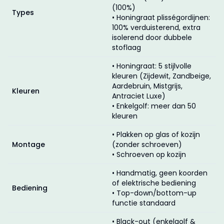
(100%)
Types
• Honingraat plisségordijnen:
100% verduisterend, extra
isolerend door dubbele
stoflaag
• Honingraat: 5 stijlvolle
kleuren (Zijdewit, Zandbeige,
Aardebruin, Mistgrijs,
Kleuren
Antraciet Luxe)
• Enkelgolf: meer dan 50
kleuren
• Plakken op glas of kozijn
Montage
(zonder schroeven)
• Schroeven op kozijn
• Handmatig, geen koorden
of elektrische bediening
Bediening
• Top-down/bottom-up
functie standaard
• Black-out (enkelgolf &