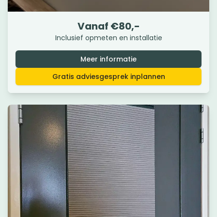
Enkelgolf plisségordijnen
Vanaf €
80
,-
Inclusief opmeten en installatie
Beschikbaar in semi-transparant, dim-out of black-
out.
Meer informatie
Gratis adviesgesprek inplannen