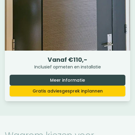
Honingraat plisségordijnen
Vanaf €
110
,-
Inclusief opmeten en installatie
Volledig verduisterend (100%). Extra isolerend dankzij
dubbele stoflaag.
Meer informatie
Gratis adviesgesprek inplannen