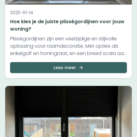
2025-01-14
Hoe kies je de juiste plisségordijnen voor jouw
woning?
Plisségordijnen zijn een veelzijdige en stijlvolle
oplossing voor raamdecoratie. Met opties als
enkelgolf en honingraat, en een breed scala aan
kleuren en stoffen, is er voor elke ruimte een
geschikte keuze. In deze blogpost bespreken we
Lees meer
hoe je de juiste plisségordijnen kiest, afgestemd
op jouw wensen en interieur.