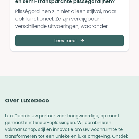
en semi-transparante plisségordijnen?
Plisségordijnen zijn niet alleen stijlvol, maar
ook functioneel. Ze zijn verkrijgbaar in
verschillende uitvoeringen, waaronder
verduisterend en semi-transparant. Maar
wat is precies het verschil, en welke optie
Lees meer
past het beste bij jouw behoeften? In deze
blogpost leggen we het uit.
Over LuxeDeco
LuxeDeco is uw partner voor hoogwaardige, op maat
gemaakte interieur-oplossingen. Wij combineren
vakmanschap, stijl en innovatie om uw woonruimte te
transformeren tot een unieke en luxe omgeving. Ontdek