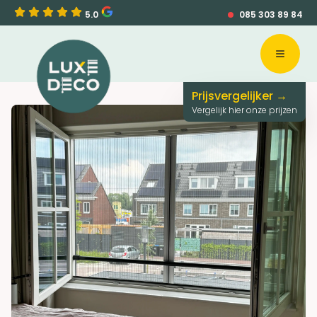
5.0
085 303 89 84
Open 
Prijsvergelijker →
Vergelijk hier onze prijzen