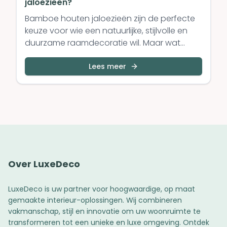
jaloezieën?
Bamboe houten jaloezieën zijn de perfecte
keuze voor wie een natuurlijke, stijlvolle en
duurzame raamdecoratie wil. Maar wat
maakt bamboe hout zo speciaal? In deze
blogpost bespreken we de unieke voordelen
Lees meer
van bamboe houten jaloezieën en waarom
ze een uitstekende toevoeging zijn aan jouw
interieur.
Over LuxeDeco
LuxeDeco is uw partner voor hoogwaardige, op maat
gemaakte interieur-oplossingen. Wij combineren
vakmanschap, stijl en innovatie om uw woonruimte te
transformeren tot een unieke en luxe omgeving. Ontdek