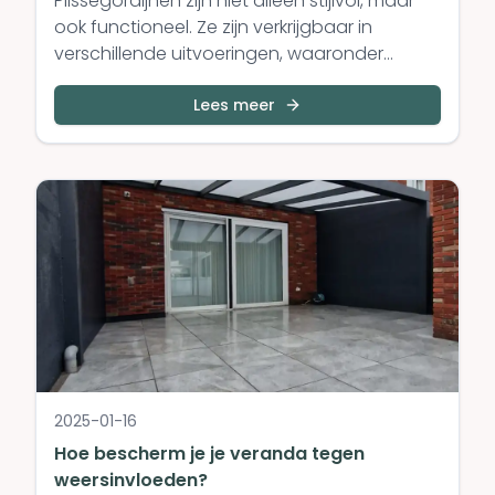
Plisségordijnen zijn niet alleen stijlvol, maar
ook functioneel. Ze zijn verkrijgbaar in
verschillende uitvoeringen, waaronder
verduisterend en semi-transparant. Maar
wat is precies het verschil, en welke optie
Lees meer
past het beste bij jouw behoeften? In deze
blogpost leggen we het uit.
2025-01-16
Hoe bescherm je je veranda tegen
weersinvloeden?